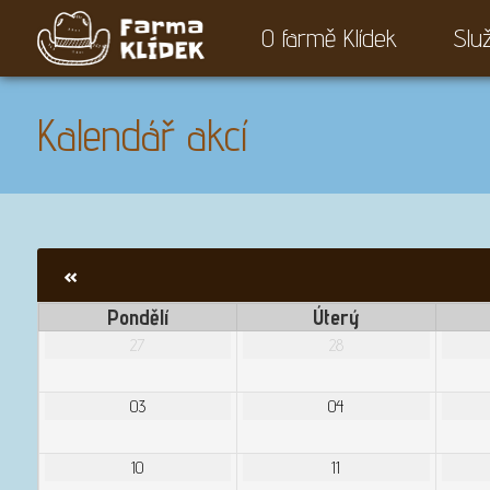
O farmě Klídek
Slu
Kalendář akcí
«
Pondělí
Úterý
27
28
03
04
10
11