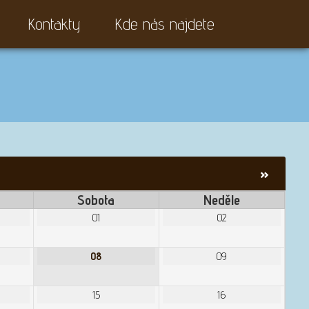
Kontakty
Kde nás najdete
»
Sobota
Neděle
01
02
08
09
15
16