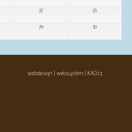
22
23
29
30
webdesign | websystem | KAO.cz