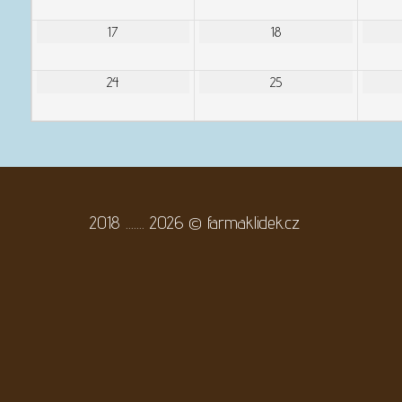
17
18
24
25
2018 ....... 2026
©
farmaklidek.cz