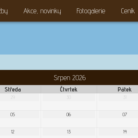
žby
Akce, novinky
Fotogalerie
Ceník
Srpen 2026
Středa
Čtvrtek
Pátek
29
30
31
05
06
07
12
13
14