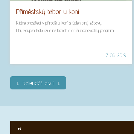
Příměstský tábor u koní
Klidné prostředí v přírodě u koní a týden plný zábavy.
Hry,koupání,kola,jízda na koních a další doprovodný program.
17. 06. 2019
↓ kalendář akcí ↓
«