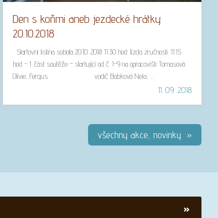
Den s koňmi aneb jezdecké hrátky
20.10.2018
Startovní listina sobota 20.10. 2018 11.30 hod Jízda zručnosti: 11.15
hod - 1. část soutěže – startující od č. 1-9 na opracovišti Tomasová
Olivie, Fergus vodič Babková Nela, …
11. 09. 2018
všechny akce, novinky »
»