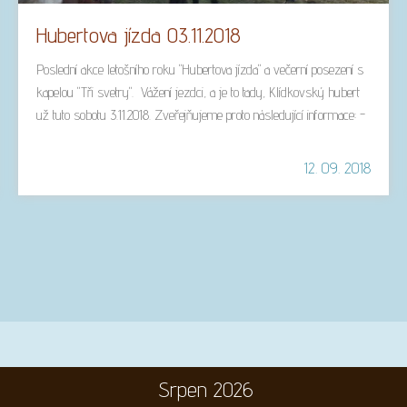
Hubertova jízda 03.11.2018
Poslední akce letošního roku "Hubertova jízda" a večerní posezení s
kapelou "Tři svetry". Vážení jezdci, a je to tady, Klídkovský hubert
už tuto sobotu 3.11.2018. Zveřejňujeme proto následující informace: -
sraz účastníků od 10.30 hod do 10.45 hod na venkovní jízdárně -
startovné Kč 200,--/osobu - v 10.50 hod nástup s přípitkem,
12. 09. 2018
seznámení se s trasou - v 11.00 hod odjez do okolních lesů středně
těžkým terénem - cca po 2 hodinách zastávka v penzionu U kaštanu
v …
Srpen 2026