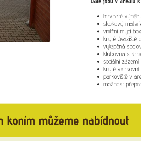
Dále jsou v areálu k 
travnaté výběhy
skokový materi
vnitřní mycí box
kryté úvaziště 
vytápěná sedlo
klubovna s krb
sociální zázem
kryté venkovní 
parkoviště v ar
možnost přepra
m koním můžeme nabídnout