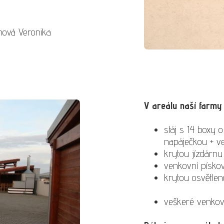
nová Veronika
V areálu naší farmy 
stáj s 14 boxy 
napáječkou + ve
krytou jízdárnu
venkovní písko
krytou osvětle
veškeré venkov