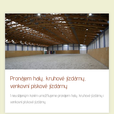
Pronájem haly, kruhové jízdárny,
venkovní pískové jízdárny
I neustájeným koním umožňujeme pronájem haly, kruhové jízdárny i
venkovní pískové jízdárny.