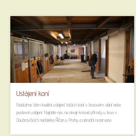
Ustájení koní
Nabízíme Vám kvalitní ustájení Vašich koní v boxovém stání nebo
pastevní ustájení. Najdete nás na okraji krásné přírody u lesa v
Doubravčicích nedaleko Říčan u Prahy a národní rezervace
Voděradské bučiny.