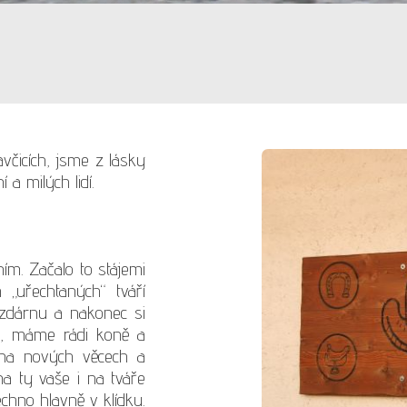
čicích, jsme z lásky
a milých lidí.
ím. Začalo to stájemi
„uřechtaných“ tváří
jízdárnu a nakonec si
me, máme rádi koně a
 na nových věcech a
a ty vaše i na tváře
echno hlavně v klídku.