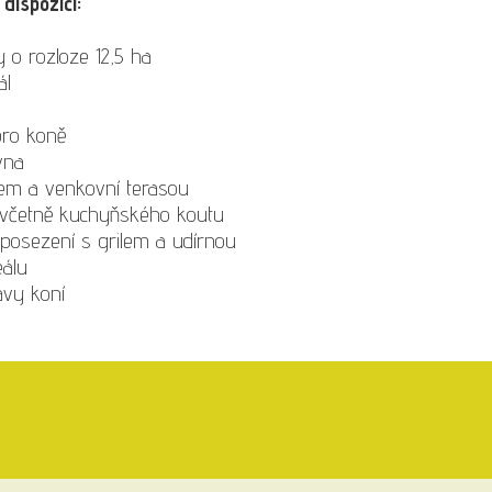
dispozici:
 o rozloze 12,5 ha
ál
pro koně
vna
em a venkovní terasou
í včetně kuchyňského koutu
posezení s grilem a udírnou
eálu
vy koní