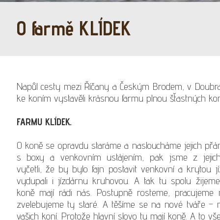
O farmě KLÍDEK
Napůl cesty mezi Říčany a Českým Brodem, v Doubrav
ke koním vystavěli krásnou farmu plnou šťastných koní 
FARMU KLÍDEK.
O koně se opravdu staráme a nasloucháme jejich přán
s boxy a venkovním ustájením, pak jsme z jejich 
vyčetli, že by bylo fajn postavit venkovní a krytou 
vydupali i jízdárnu kruhovou. A tak tu spolu žije
koně mají rádi nás. Postupně rosteme, pracujeme
zvelebujeme ty staré. A těšíme se na nové tváře – n
vašich koní. Protože hlavní slovo tu mají koně. A to vš